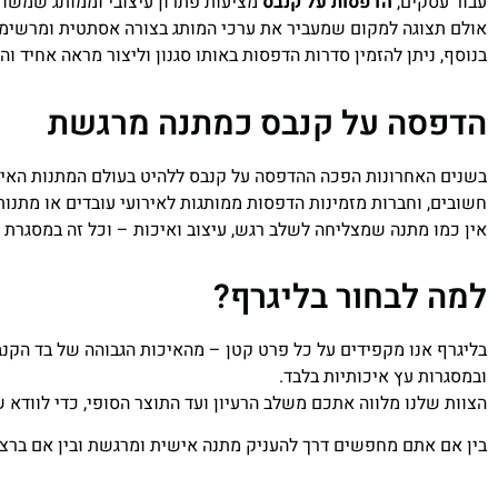
עבור עסקים,
הדפסות על קנבס
מציעות פתרון עיצובי וממותג שמשדר 
אולם תצוגה למקום שמעביר את ערכי המותג בצורה אסתטית ומרשימה
בנוסף, ניתן להזמין סדרות הדפסות באותו סגנון וליצור מראה אחיד 
הדפסה על קנבס כמתנה מרגשת
בשנים האחרונות הפכה ההדפסה על קנבס ללהיט בעולם המתנות האישי
חשובים, וחברות מזמינות הדפסות ממותגות לאירועי עובדים או מתנות
אין כמו מתנה שמצליחה לשלב רגש, עיצוב ואיכות – וכל זה במסגרת
למה לבחור בליגרף?
בליגרף אנו מקפידים על כל פרט קטן – מהאיכות הגבוהה של בד הקנב
ובמסגרות עץ איכותיות בלבד.
הצוות שלנו מלווה אתכם משלב הרעיון ועד התוצר הסופי, כדי לוודא 
בין אם אתם מחפשים דרך להעניק מתנה אישית ומרגשת ובין אם ברצ