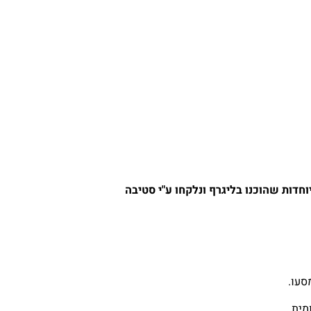
חדות שהוכנו בליגרף ונלקחו ע"י סטיבה
סעו.
מית.