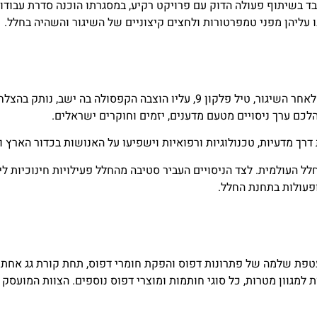
ד בשיתוף פעולה הדוק עם פרויקט רקיע, במסגרתו הוכנה סדרת עבודות
 עליהן מפני טמפרטורות ולחצים קיצוניים של השיגור והשהיה בחלל.
ב-8.4.22 שוגר איתן סטיבה מבסיס נאסא בפלורידה לחלל. כמה דקות לאחר השיגור, טיל פלקון
ם ערך ניסויים מטעם מדענים, יזמים וחוקרים ישראלים.
רך מדעיות, טכנולוגיות ורפואיות וישפיעו על האנושות בכדור הארץ ו
העולמית. לצד הניסויים העביר סטיבה מהחלל פעילויות חינוכיות ליל
ופעולות בתחנת החלל.
ת שלמה של פתרונות דפוס והפקת חומרי דפוס, תחת קורת גג אחת ב
 למגוון מטרות, כל סוגי חותמות ומוצרי דפוס נוספים. הצוות המועסק 