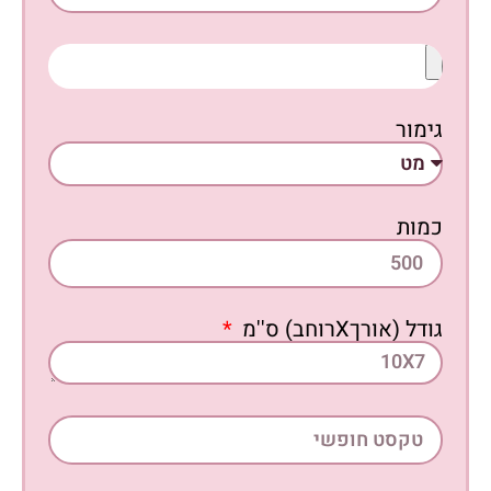
גימור
כמות
גודל (אורךXרוחב) ס''מ